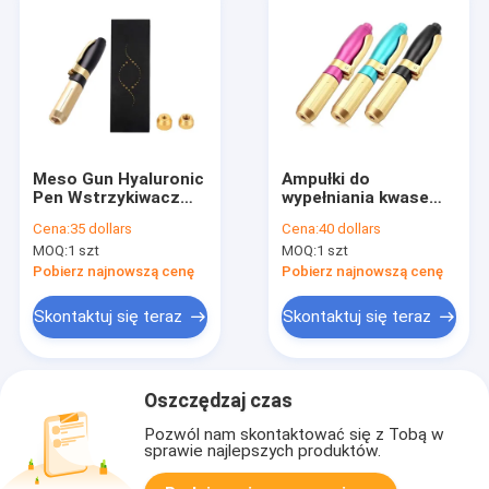
Meso Gun Hyaluronic
Ampułki do
Pen Wstrzykiwacz
wypełniania kwasem
kwasu hialuronowego
hialuronowym 0, 3
Cena:
35 dollars
Cena:
40 dollars
ml/ 0,5 ml Ampułki do
MOQ:
1 szt
MOQ:
1 szt
wypełniania kwasem
hialuronowym 0, 3
Pobierz najnowszą cenę
Pobierz najnowszą cenę
ml/ 0,5 ml Ampułki do
wypełniania kwasów
Skontaktuj się teraz
Skontaktuj się teraz
hialuronowych 0, 3
ml/ 0,5 ml Ampułki do
wypełniania kwasów
hialuronowych 0, 3
Oszczędzaj czas
ml/ 0,5 ml Ampułki do
wypełniania kwasów
Pozwól nam skontaktować się z Tobą w
hialuronowych 0, 3
sprawie najlepszych produktów.
ml/ 0,5 ml Ampułki do
wypełniania kwasów