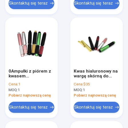
Skontaktuj się teraz
Skontaktuj się teraz
0Ampułki z piórem z
Kwas hialuronowy na
kwasem
wargę skórną do
hialuronowym 0, 3 ml
pióra hialuronowego
Cena:
1
Cena:
$35
0, 5 ml 0, 3 cm3 0, 5
0, 3 ml 0, 5 ml
MOQ:
1
MOQ:
1
cm3
pistoletu do pióra
hialuronowego
Pobierz najnowszą cenę
Pobierz najnowszą cenę
Skontaktuj się teraz
Skontaktuj się teraz