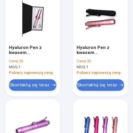
Hyaluron Pen z
Hyaluron Pen z
kwasem
kwasem
hialuronowym Złoty -
hialuronowym Złoty -
Cena:
35
Cena:
35
Wypełniacz do ust
Wypełniacz do ust
MOQ:
1
MOQ:
1
bez igły
bez igły
Pobierz najnowszą cenę
Pobierz najnowszą cenę
Skontaktuj się teraz
Skontaktuj się teraz
Dom
Produkty
O nas