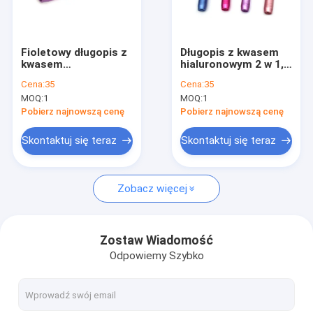
Wycieczka po fabryce
Kontrola jakości
Fioletowy długopis z
Długopis z kwasem
kwasem
hialuronowym 2 w 1,
Skontaktuj się z nami
hialuronowym, złoty,
złoty, do wypełniania
Cena:
35
Cena:
35
do ust, długopis
ust bez igły
MOQ:
1
MOQ:
1
Hyaluron
Aktualności
Pobierz najnowszą cenę
Pobierz najnowszą cenę
Poprosić o wycenę
Skontaktuj się teraz
Skontaktuj się teraz
Shopping Online
Zobacz więcej
Wypełniacz skórny z kwasem hialuronowym
Zostaw Wiadomość
Odpowiemy Szybko
Wypełniacze zmarszczek z kwasem hialuronowym
Wypełniacz do wstrzykiwania kwasu hialuronowego