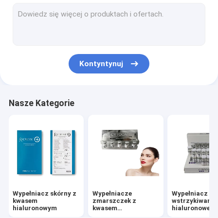
Wypełniacze skórne Wypełniacz do twarzy
Zastrzyki rozpuszczające tłuszcz
Wtrysk Filorga 135HA
Kontyntynuj
Nici PDO PCL PLLA
Maszyna kosmetyczna RF
Nasze Kategorie
Pióro z kwasem hialuronowym
Złoty peptyd białkowy
Żel do dokręcania kobiet
Zestaw do strugania Derma
Wypełniacz skórny z
Wypełniacze
Wypełniacz do
Igła do mikrokaniuli
kwasem
zmarszczek z
wstrzykiwania
hialuronowym
kwasem
hialuronoweg
hialuronowym