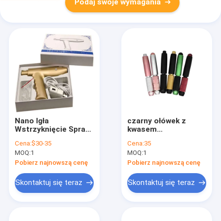
Podaj swoje wymagania
hialuronowych 0, 3
ml/ 0,5 ml Ampułki do
wypełniania kwasów
hialuronowych 0, 3
ml/ 0,5 ml Ampułki do
wypełniania kwasów
hialuronowych 0, 3
ml/ 0, 5 ml Ampułki
do wypełnieni
Nano Igła
czarny ołówek z
Wstrzyknięcie Spray
kwasem
Meos Pistolet Do
hialuronowym złoty
Cena:
$30-35
Cena:
35
Bezbolesnych
ołówek z kwasem
MOQ:
1
MOQ:
1
Wstrzyknięć Pistolet
hialuronowym bez
Mezoterapia
igły
Pobierz najnowszą cenę
Pobierz najnowszą cenę
Skontaktuj się teraz
Skontaktuj się teraz