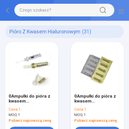
Pióro Z Kwasem Hialuronowym
(31)
0Ampułki do pióra z
0Ampułki do pióra z
kwasem
kwasem
hialuronowym 0, 3 ml
hialuronowym 0, 3 ml
Cena:
1
Cena:
1
0, 5 ml 0, 3 cm3 0, 5
0, 5 ml 0, 3 cm3 0, 5
MOQ:
1
MOQ:
1
cm3 Do pióra z
cm3 Do pióra z
kwasem
kwasem
Pobierz najnowszą cenę
Pobierz najnowszą cenę
hialuronowym
hialuronowym