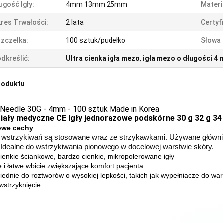
ugość Igły:
4mm 13mm 25mm
Materi
res Trwałości:
2 lata
Certyf
zczelka:
100 sztuk/pudełko
Słowa 
dkreślić:
Ultra cienka igła mezo
,
igła mezo o długości 4
roduktu
Needle 30G - 4mm - 100 sztuk Made in Korea
iały medyczne CE Igły jednorazowe podskórne 30 g 32 g 3
owe cechy
o wstrzykiwań są stosowane wraz ze strzykawkami. Używane główni
Idealne do wstrzykiwania pionowego w docelowej warstwie skóry.
ienkie ściankowe, bardzo cienkie, mikropolerowane igły
e i łatwe wbicie zwiększające komfort pacjenta
ednie do roztworów o wysokiej lepkości, takich jak wypełniacze do war
wstrzyknięcie