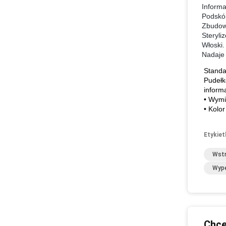
Informa
Podskór
Zbudowa
Steryli
Włoski.
Nadaje 
Stand
Pudełk
inform
• Wymi
• Kolor
Etykiet
Wstr
Wype
Chce