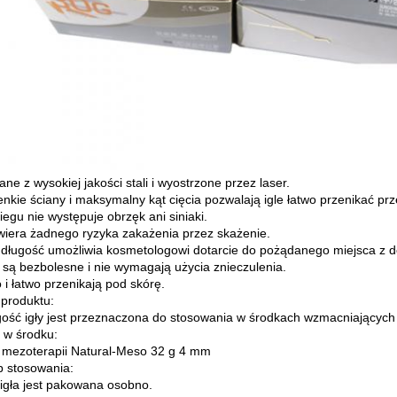
ne z wysokiej jakości stali i wyostrzone przez laser.
ienkie ściany i maksymalny kąt cięcia pozwalają igle łatwo przenikać pr
iegu nie występuje obrzęk ani siniaki.
wiera żadnego ryzyka zakażenia przez skażenie.
 długość umożliwia kosmetologowi dotarcie do pożądanego miejsca z d
y są bezbolesne i nie wymagają użycia znieczulenia.
 i łatwo przenikają pod skórę.
produktu:
gość igły jest przeznaczona do stosowania w środkach wzmacniających
t w środku:
o mezoterapii Natural-Meso 32 g 4 mm
 stosowania:
igła jest pakowana osobno.