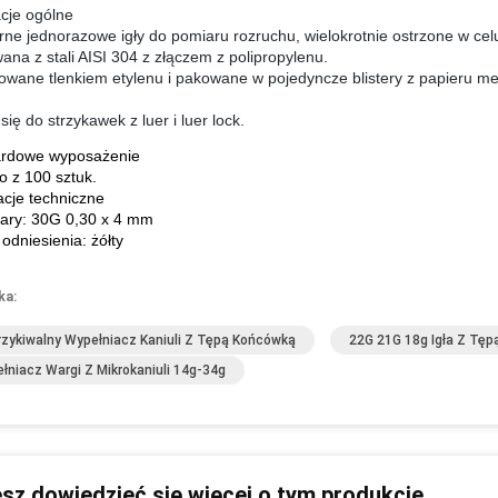
cje ogólne
ne jednorazowe igły do pomiaru rozruchu, wielokrotnie ostrzone w celu 
na z stali AISI 304 z złączem z polipropylenu.
zowane tlenkiem etylenu i pakowane w pojedyncze blistery z papieru m
się do strzykawek z luer i luer lock.
ardowe wyposażenie
o z 100 sztuk.
acje techniczne
ary: 30G 0,30 x 4 mm
 odniesienia: żółty
ka:
zykiwalny Wypełniacz Kaniuli Z Tępą Końcówką
22G 21G 18g Igła Z Tę
łniacz Wargi Z Mikrokaniuli 14g-34g
sz dowiedzieć się więcej o tym produkcie