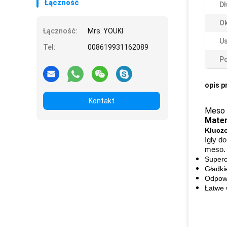
Łączność
Dł
Ok
Łączność:
Mrs. YOUKI
Us
Tel:
008619931162089
Po
opis p
Kontakt
Meso 
Mater
Klucz
Igły d
meso. 
Superc
Gładki
Odpowi
Łatwe 