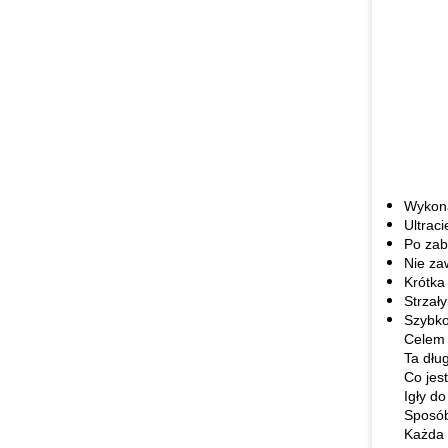
Wykona
Ultrac
Po zab
Nie za
Krótka
Strzał
Szybko
Celem 
Ta dłu
Co jes
Igły d
Sposób
Każda 