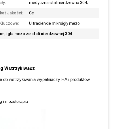
ały:
medyczna stal nierdzewna 304;
ikat Jakości:
Ce
Kluczowe:
Ultracienkie mikroigły mezo
 mm
,
igła mezo ze stali nierdzewnej 304
4 g Wstrzykiwacz
e do wstrzykiwania wypełniaczy HA i produktów
g i mezoterapia