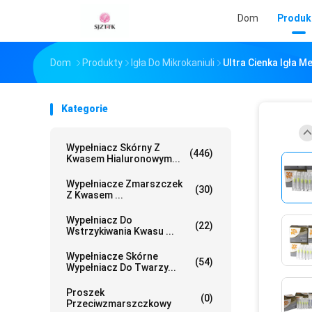
Dom
Produk
Dom
Produkty
Igła Do Mikrokaniuli
Ultra Cienka Igła 
Kategorie
Wypełniacz Skórny Z
(446)
Kwasem Hialuronowym...
Wypełniacze Zmarszczek
(30)
Z Kwasem ...
Wypełniacz Do
(22)
Wstrzykiwania Kwasu ...
Wypełniacze Skórne
(54)
Wypełniacz Do Twarzy...
Proszek
(0)
Przeciwzmarszczkowy