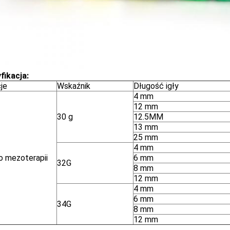
fikacja:
je
Wskaźnik
Długość igły
4 mm
12 mm
30 g
12.5MM
13 mm
25 mm
4 mm
o mezoterapii
6 mm
32G
8 mm
12 mm
4 mm
6 mm
34G
8 mm
12 mm