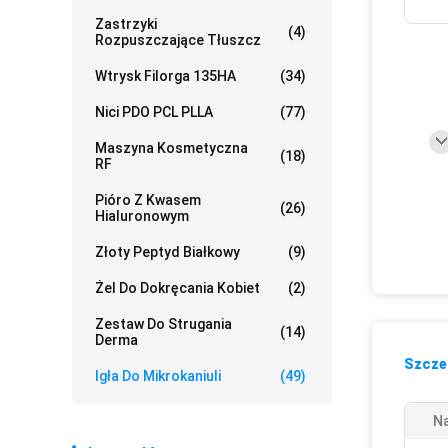
Zastrzyki
(4)
Rozpuszczające Tłuszcz
Wtrysk Filorga 135HA
(34)
Nici PDO PCL PLLA
(77)
Maszyna Kosmetyczna
(18)
RF
Pióro Z Kwasem
(26)
Hialuronowym
Złoty Peptyd Białkowy
(9)
Żel Do Dokręcania Kobiet
(2)
Zestaw Do Strugania
(14)
Derma
Szczeg
Igła Do Mikrokaniuli
(49)
N