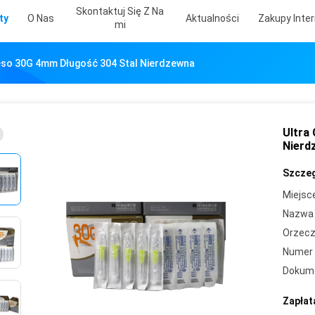
Skontaktuj Się Z Na
ty
O Nas
Aktualności
Zakupy Inte
Mi
Meso 30G 4mm Długość 304 Stal Nierdzewna
Ultra
Nierd
Szczeg
Miejsc
Nazwa 
Orzecz
Numer 
Dokum
Zapłat