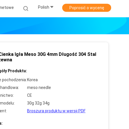
Polish
rnetowe
Poprosić o wycenę
 Cienka Igła Meso 30G 4mm Długość 304 Stal
zewna
óły Produktu:
e pochodzenia:
Korea
handlowa:
meso needle
nictwo:
CE
modelu:
30g 32g 34g
ent:
Broszura produktu w wersji PDF
a: