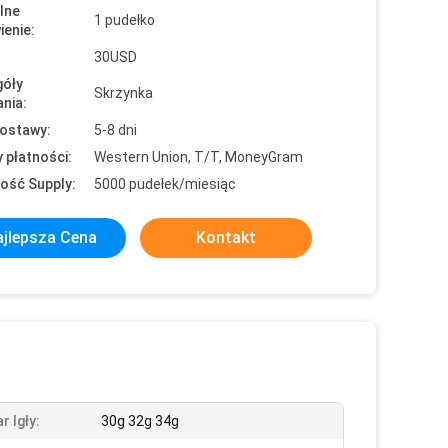
lne
1 pudełko
enie:
30USD
óły
Skrzynka
nia:
ostawy:
5-8 dni
 płatności:
Western Union, T/T, MoneyGram
ość Supply:
5000 pudełek/miesiąc
jlepsza Cena
Kontakt
r Igły:
30g 32g 34g