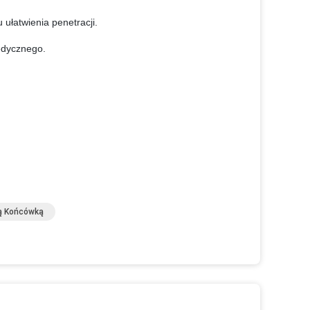
ułatwienia penetracji.
edycznego.
pą Końcówką