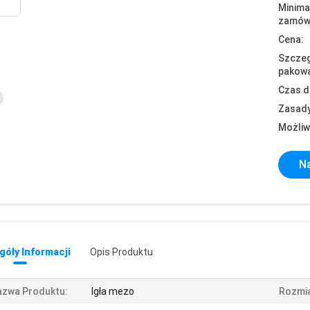
Minima
zamówi
Cena:
Szczeg
pakowa
Czas d
Zasady
Możliw
Na
óły Informacji
Opis Produktu
azwa Produktu:
Igła mezo
Rozmia