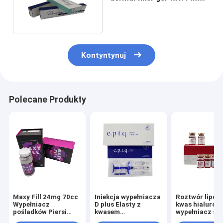
do wstrzyknięcia kwasu
hialuronowego
Kontyntynuj
Polecane Produkty
Maxy Fill 24mg 70cc
Iniekcja wypełniacza
Roztwór lipoliz
Wypełniacz
D plus Elasty z
kwas hialuron
pośladków Piersi
kwasem
wypełniacz sk
Wypełniacz do ciała
hialuronowym