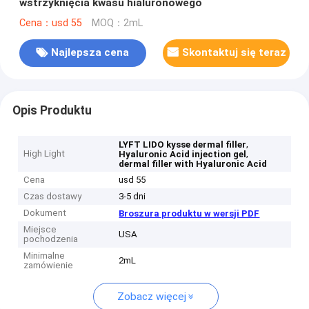
wstrzyknięcia kwasu hialuronowego
Cena：usd 55
MOQ：2mL
Najlepsza cena
Skontaktuj się teraz
Opis Produktu
,
LYFT LIDO kysse dermal filler
High Light
,
Hyaluronic Acid injection gel
dermal filler with Hyaluronic Acid
Cena
usd 55
Czas dostawy
3-5 dni
Dokument
Broszura produktu w wersji PDF
Miejsce
USA
pochodzenia
Minimalne
2mL
zamówienie
Zobacz więcej